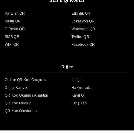
Statik Qr Kodlar
Kartvizit QR
Etkinlik QR
Metin QR
Lokasyon QR
E-Posta QR
Whatsapp QR
SMS QR
Twitter QR
WIFI QR
Facebook QR
Diğer
Online QR Kod Okuyucu
İletişim
Dijital Kartvizit
Hakkımızda
QR Kod Okunma Analitiği
Kayıt Ol
QR Kod Nedir?
Giriş Yap
QR Kod Oluşturma