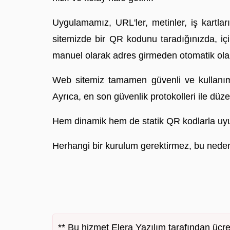
Uygulamamız, URL'ler, metinler, iş kartlar
sitemizde bir QR kodunu taradığınızda, için
manuel olarak adres girmeden otomatik olara
Web sitemiz tamamen güvenli ve kullanımı üc
Ayrıca, en son güvenlik protokolleri ile düz
Hem dinamik hem de statik QR kodlarla uy
Herhangi bir kurulum gerektirmez, bu neden
** Bu hizmet Elera Yazılım tarafından ücr