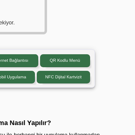
ekiyor.
rnet Bağlantısı
QR Kodlu Menü
bil Uygulama
NFC Dijital Kartvizit
a Nasıl Yapılır?