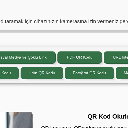
 taramak için cihazınızın kamerasına izin vermeniz ger
syal Medya ve Çoklu Link
PDF QR Kodu
URL İnte
R Kodu
Ürün QR Kodu
Fotoğraf QR Kodu
Mo
QR Kod Okutm