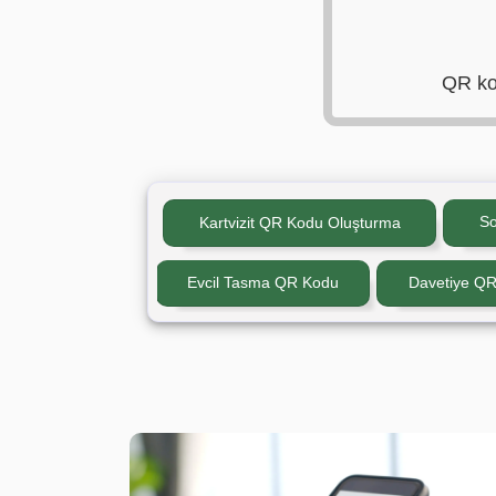
QR kod
So
Kartvizit QR Kodu Oluşturma
Evcil Tasma QR Kodu
Davetiye Q