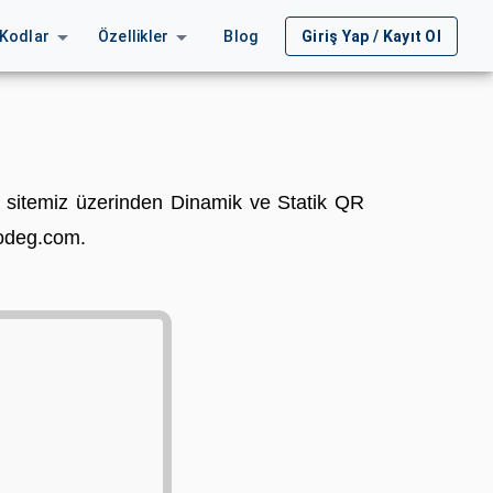
arrow_drop_down
arrow_drop_down
 Kodlar
Özellikler
Blog
Giriş Yap / Kayıt Ol
sitemiz üzerinden Dinamik ve Statik QR
rcodeg.com.