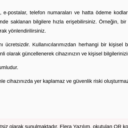
ı, e-postalar, telefon numaraları ve hatta ödeme kodla
de saklanan bilgilere hızla erişebilirsiniz. Örneğin, bir
k yönlendirilirsiniz.
retsizdir. Kullanıcılarımızdan herhangi bir kişisel bil
enli olarak güncellenerek cihazınızın ve kişisel bilgileri
umludur.
le cihazınızda yer kaplamaz ve güvenlik riski oluşturma
etsiz olarak sunulmaktadır. Elera Yazılım, okutulan QR k