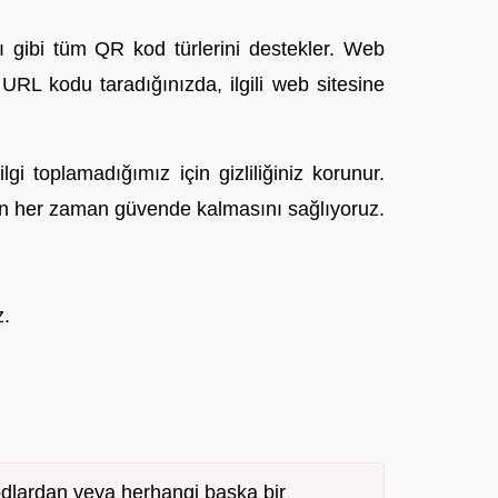
rı gibi tüm QR kod türlerini destekler. Web
 URL kodu taradığınızda, ilgili web sitesine
gi toplamadığımız için gizliliğiniz korunur.
nizin her zaman güvende kalmasını sağlıyoruz.
z.
odlardan veya herhangi başka bir