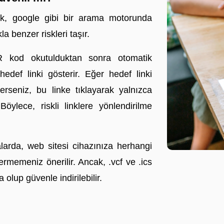
mak, google gibi bir arama motorunda
 benzer riskleri taşır.
kod okutulduktan sonra otomatik
def linki gösterir. Eğer hedef linki
rseniz, bu linke tıklayarak yalnızca
öylece, riskli linklere yönlendirilme
alarda, web sitesi cihazınıza herhangi
vermemeniz önerilir. Ancak, .vcf ve .ics
 olup güvenle indirilebilir.