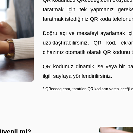
QR kodunuzu QRcodeg.com okuyucusu
taratmak için tek yapmanız gereke
taratmak istediğiniz QR koda telefonu
Doğru açı ve mesafeyi ayarlamak için
uzaklaştırabilirsiniz. QR kod, ek
cihazınız otomatik olarak QR kodunu t
QR kodunuz dinamik ise veya bir bağ
ilgili sayfaya yönlendirilirsiniz.
* QRcodeg.com, taratılan QR kodların verebileceği za
üvenli mi?