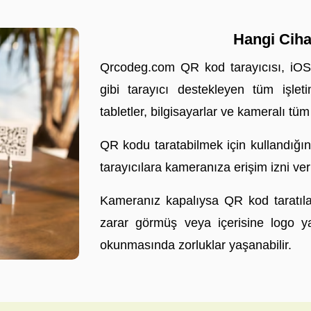
Hangi Cih
Qrcodeg.com QR kod tarayıcısı, iO
gibi tarayıcı destekleyen tüm işletim
tabletler, bilgisayarlar ve kameralı tü
QR kodu taratabilmek için kullandığı
tarayıcılara kameranıza erişim izni ver
Kameranız kapalıysa QR kod taratıla
zarar görmüş veya içerisine logo y
okunmasında zorluklar yaşanabilir.