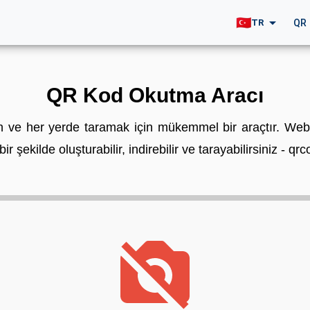
arrow_drop_down
🇹🇷
QR
TR
QR Kod Okutma Aracı
ve her yerde taramak için mükemmel bir araçtır. Web 
ir şekilde oluşturabilir, indirebilir ve tarayabilirsiniz - q